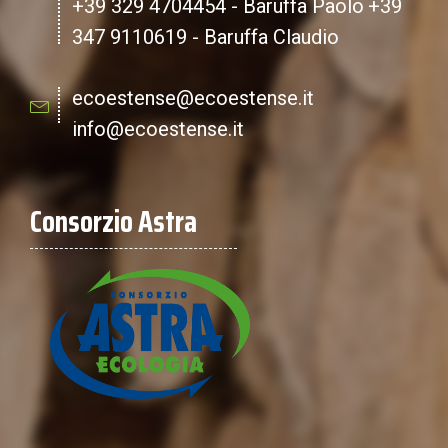
+39 329 4704454 - Baruffa Paolo
+39
347 9110619 - Baruffa Claudio
ecoestense@ecoestense.it
info@ecoestense.it
Consorzio Astra