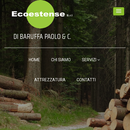
DI BARUFFA PAOLO & C.
HOME
CHI SIAMO
SERVIZI
ATTREZZATURA
CONTATTI