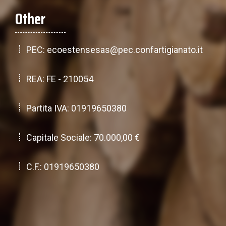
Other
PEC: ecoestensesas@pec.confartigianato.it
REA: FE - 210054
Partita IVA: 01919650380
Capitale Sociale: 70.000,00 €
C.F.: 01919650380